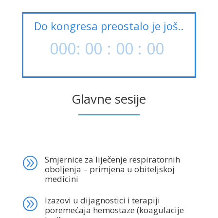
Do kongresa preostalo je još..
000
:
00
:
00
:
00
Day
Hrs
Min
Sec
Glavne sesije
Smjernice za liječenje respiratornih
A
oboljenja – primjena u obiteljskoj
medicini
Izazovi u dijagnostici i terapiji
A
poremećaja hemostaze (koagulacije