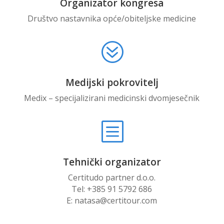
Organizator kongresa
Društvo nastavnika opće/obiteljske medicine
?
Medijski pokrovitelj
Medix – specijalizirani medicinski dvomjesečnik
b
Tehnički organizator
Certitudo partner d.o.o.
Tel: +385 91 5792 686
E: natasa@certitour.com