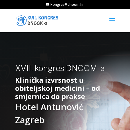
kongres@dnoom.hr
XVII. kongres DNOOM-a
Klinička izvrsnost u
obiteljskoj medicini – od
smjernica do prakse
Hotel Antunović
Zagreb