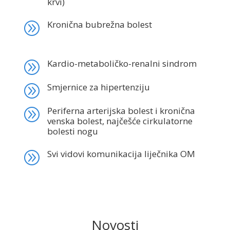
krvi)
Kronična bubrežna bolest
A
Kardio-metaboličko-renalni sindrom
A
Smjernice za hipertenziju
A
Periferna arterijska bolest i kronična
A
venska bolest, najčešće cirkulatorne
bolesti nogu
Svi vidovi komunikacija liječnika OM
A
Novosti